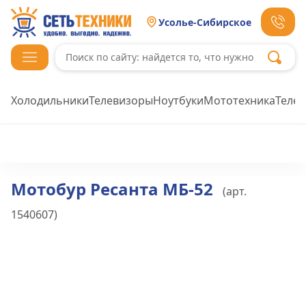
Усолье-Сибирское
Холодильники
Телевизоры
Ноутбуки
Мототехника
Теле
Мотобур Ресанта МБ-52
(арт.
1540607
)