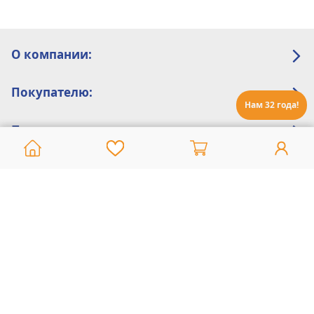
О компании:
Покупателю:
Нам 32 года!
Помощь:
Техническая поддержка
8 800 775 20 30
Интернет-магазин
8 924 548 85 07
Ежедневно с 10:00 до 19:00 (время Иркутское)
Этот сайт защищен reCaptcha и Google
Политика конфиденциальности
и
Условия пользования
применяются