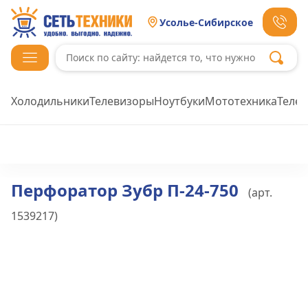
Усолье-Сибирское
Холодильники
Телевизоры
Ноутбуки
Мототехника
Теле
Перфоратор Зубр П-24-750
(арт.
1539217
)