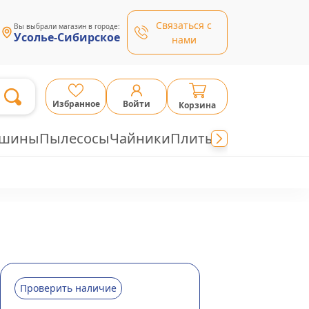
Связаться с
Вы выбрали магазин в городе:
Усолье-Сибирское
нами
Избранное
Войти
Корзина
ашины
Пылесосы
Чайники
Плиты
Проверить наличие