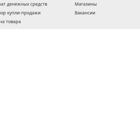
рат денежных средств
Магазины
вор купли-продажи
Вакансии
ча товара
вка заказов
оформить заказ
 акции
н и возврат товара
рантии
та кредитов
рочные сертификаты
ка в кредит
тика конфиденциальности
ка изделий
обы оплаты
ус ремонта