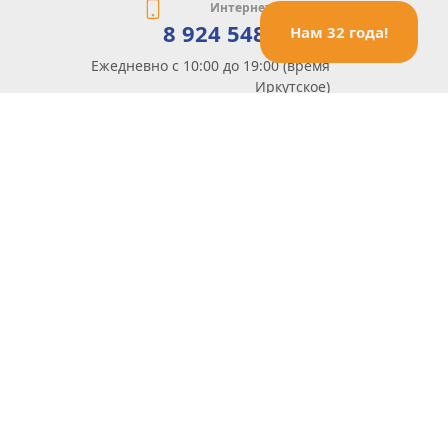
Интернет-магазин
8 924 548 85 07
Нам 32 года!
Ежедневно с 10:00 до 19:00 (время
Иркутское)
Этот сайт защищен reCaptcha и Google
Политика конфиденциальности
и
Условия пользования
применяются
Политика Конфиденциальности