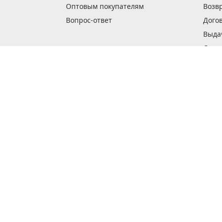
Оптовым покупателям
Возв
Вопрос-ответ
Дого
Выда
Доста
Как 
Наши
Обме
О га
Опла
Пода
Покуп
Поли
Сбор
Спос
Стат