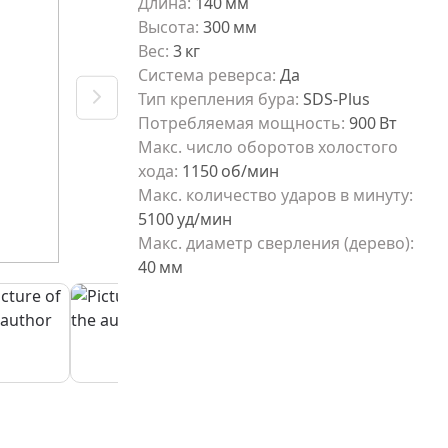
Длина
:
140
мм
Высота
:
300
мм
Вес
:
3
кг
Система реверса
:
Да
Тип крепления бура
:
SDS-Plus
Потребляемая мощность
:
900
Вт
Макс. число оборотов холостого
хода
:
1150
об/мин
Макс. количество ударов в минуту
:
5100
уд/мин
Макс. диаметр сверления (дерево)
:
40
мм