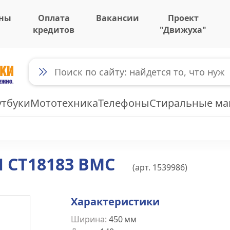
ны
Оплата
Вакансии
Проект
кредитов
"Движуха"
утбуки
Мототехника
Телефоны
Стиральные м
 CT18183 BMC
(арт.
1539986
)
Характеристики
Ширина
:
450
мм