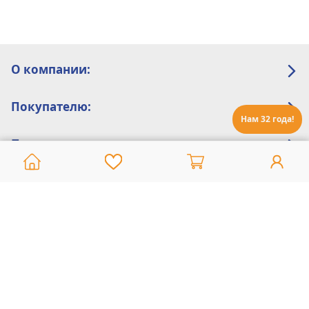
О компании:
Покупателю:
Нам 32 года!
Помощь:
Техническая поддержка
8 800 775 20 30
Интернет-магазин
8 924 548 85 07
Ежедневно с 10:00 до 19:00 (время Иркутское)
Этот сайт защищен reCaptcha и Google
Политика конфиденциальности
и
Условия пользования
применяются