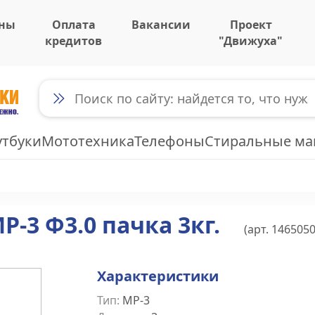
ны
Оплата
Вакансии
Проект
кредитов
"Движуха"
утбуки
Мототехника
Телефоны
Стиральные м
Р-3 Ф3.0 пачка 3кг.
(арт.
146505
Характеристики
Тип
:
МР-3