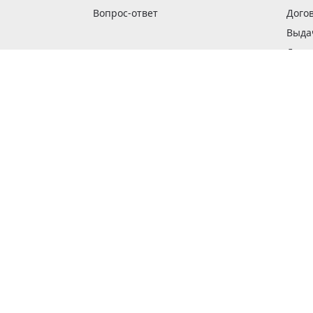
Вопрос-ответ
Дого
Выда
Доста
Как 
Наши
Обме
О га
Опла
Пода
Покуп
Поли
Сбор
Спос
Стат