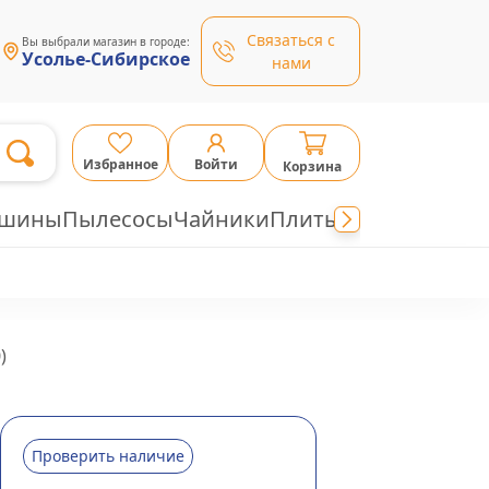
Связаться с
Вы выбрали магазин в городе:
Усолье-Сибирское
нами
Избранное
Войти
Корзина
ашины
Пылесосы
Чайники
Плиты
0
)
Проверить наличие