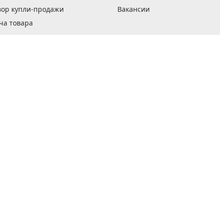
вор купли-продажи
Вакансии
ча товара
вка заказов
оформить заказ
 акции
н и возврат товара
рантии
та кредитов
рочные сертификаты
ка в кредит
тика конфиденциальности
ка изделий
обы оплаты
ус ремонта