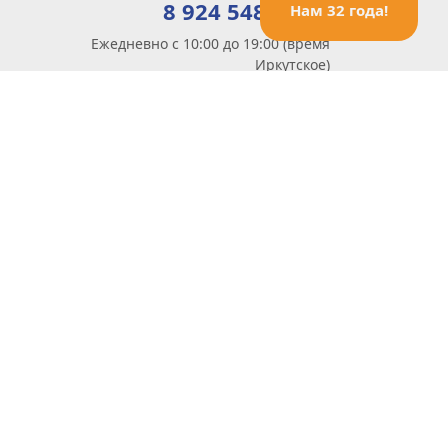
8 924 548 85 07
Нам 32 года!
Ежедневно с 10:00 до 19:00 (время
Иркутское)
Этот сайт защищен reCaptcha и Google
Политика конфиденциальности
и
Условия пользования
применяются
Политика Конфиденциальности