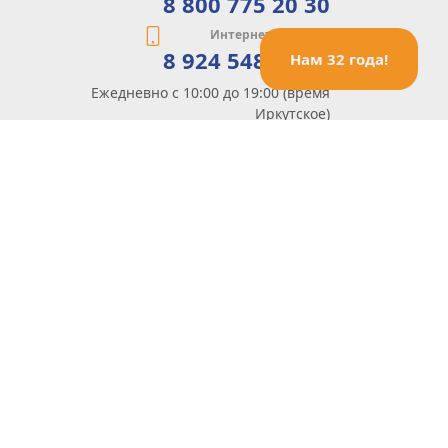
8 800 775 20 30
Интернет-магазин
8 924 548 85 07
Нам 32 года!
Ежедневно с 10:00 до 19:00 (время
Иркутское)
Этот сайт защищен reCaptcha и Google
Политика конфиденциальности
и
Условия пользования
применяются
Политика Конфиденциальности