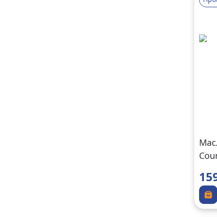
Мас
Cou
SJ/C
15