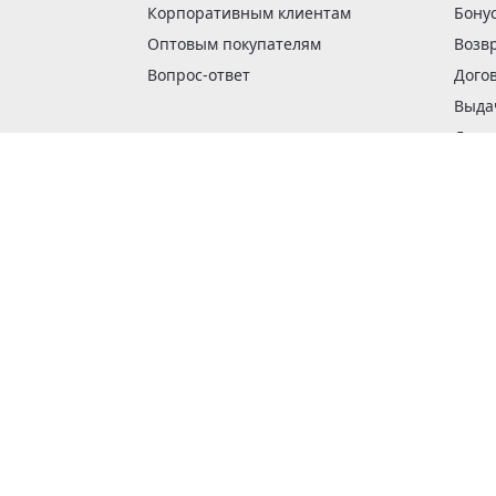
Корпоративным клиентам
Бону
Оптовым покупателям
Возв
Вопрос-ответ
Дого
Выда
Доста
Как 
Наши
Обме
О га
Опла
Пода
Покуп
Поли
Сбор
Спос
Стат