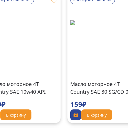
ло моторное 4Т
Масло моторное 4Т
ntry SAE 10w40 API
Country SAE 30 SG/CD 0
F 0.5 л 2704062
2704058
9₽
159₽
В корзину
В корзину