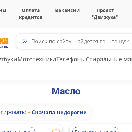
ны
Оплата
Вакансии
Проект
кредитов
"Движуха"
утбуки
Мототехника
Телефоны
Стиральные м
Масло
тировать:
Сначала недорогие
верить наличие
Проверить наличие