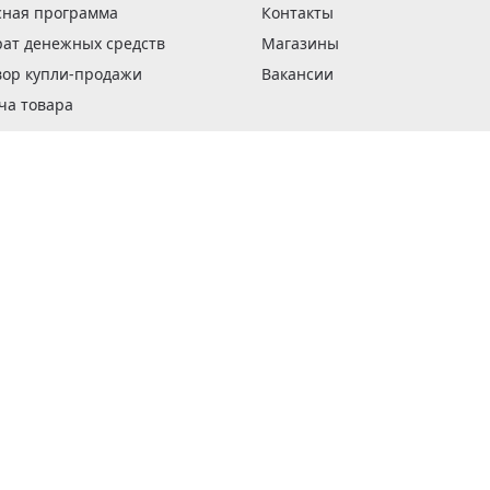
сная программа
Контакты
рат денежных средств
Магазины
вор купли-продажи
Вакансии
ча товара
вка заказов
оформить заказ
 акции
н и возврат товара
рантии
та кредитов
рочные сертификаты
ка в кредит
тика конфиденциальности
ка изделий
обы оплаты
ус ремонта