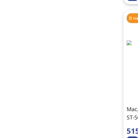
В н
Мас
ST-5
51