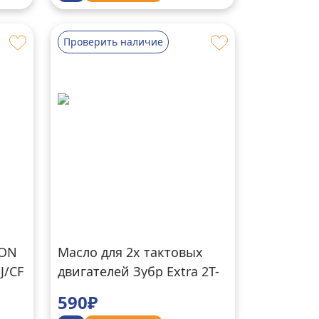
Проверить наличие
TON
Масло для 2х тактовых
J/CF
двигателей Зубр Extra 2Т-
М
590₽