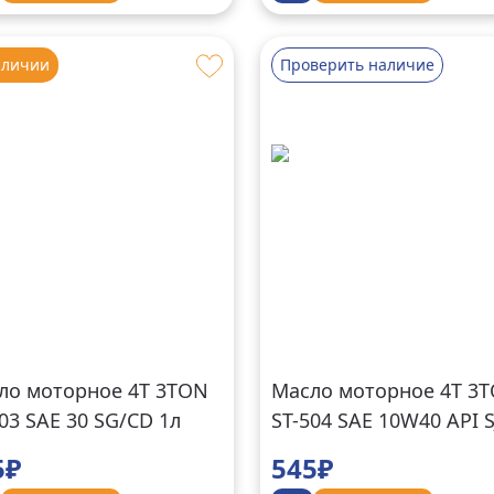
аличии
Проверить наличие
ло моторное 4Т 3TON
Масло моторное 4Т 3
03 SAE 30 SG/CD 1л
ST-504 SAE 10W40 API S
1л
5₽
545₽