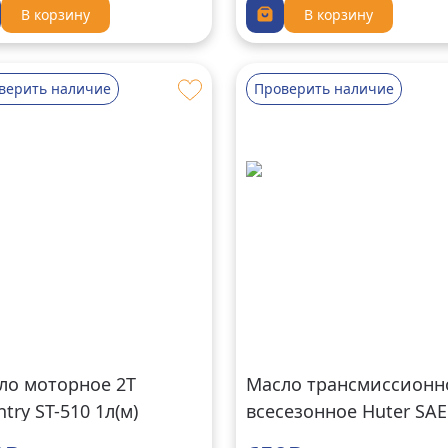
В корзину
В корзину
верить наличие
Проверить наличие
ло моторное 2Т
Масло трансмиссионн
try ST-510 1л(м)
всесезонное Huter SAE
1л