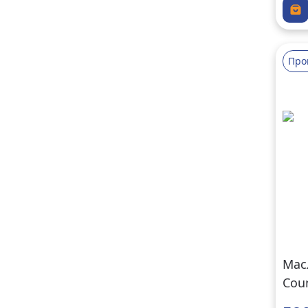
Про
Мас
Coun