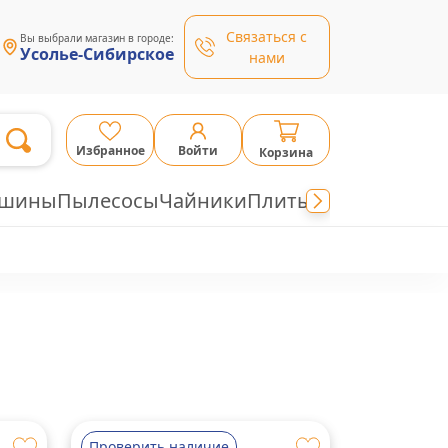
Связаться с
Вы выбрали магазин в городе:
Усолье-Сибирское
нами
Избранное
Войти
Корзина
ашины
Пылесосы
Чайники
Плиты
Проверить наличие