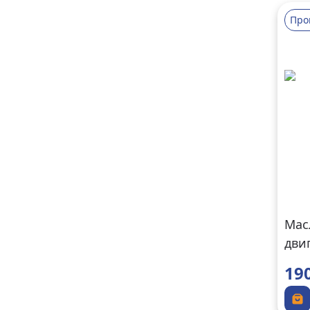
Про
Мас
дви
МСС
19