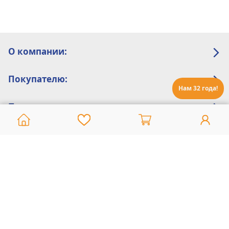
О компании:
Покупателю:
Нам 32 года!
Помощь:
Техническая поддержка
8 800 775 20 30
Интернет-магазин
8 924 548 85 07
Ежедневно с 10:00 до 19:00 (время Иркутское)
Этот сайт защищен reCaptcha и Google
Политика конфиденциальности
и
Условия пользования
применяются