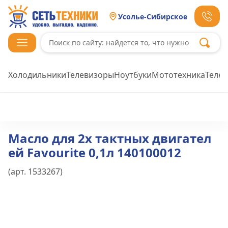
Усолье-Сибирское
Холодильники
Телевизоры
Ноутбуки
Мототехника
Теле
Масло для 2х тактных двигател
ей Favourite 0,1л 140100012
(арт.
1533267
)