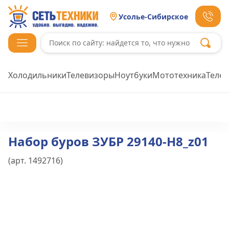
Усолье-Сибирское
Холодильники
Телевизоры
Ноутбуки
Мототехника
Теле
Набор буров ЗУБР 29140-H8_z01
(арт.
1492716
)