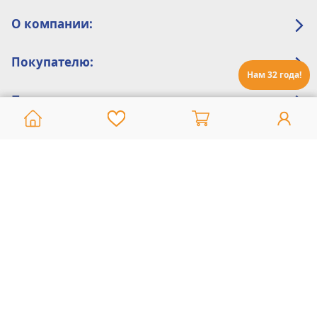
О компании:
Покупателю:
Нам 32 года!
Помощь:
Техническая поддержка
8 800 775 20 30
Интернет-магазин
8 924 548 85 07
Ежедневно с 10:00 до 19:00 (время Иркутское)
Этот сайт защищен reCaptcha и Google
Политика конфиденциальности
и
Условия пользования
применяются
Политика Конфиденциальности