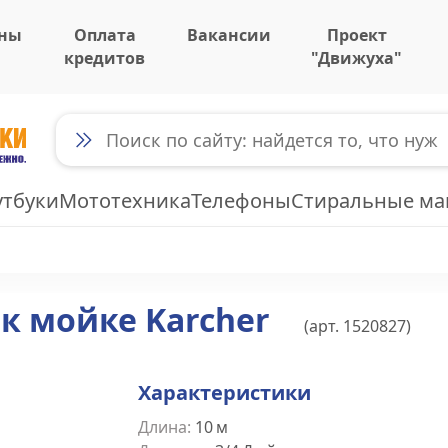
ны
Оплата
Вакансии
Проект
кредитов
"Движуха"
утбуки
Мототехника
Телефоны
Стиральные м
к мойке Karcher
(арт.
1520827
)
Характеристики
Длина
:
10
м