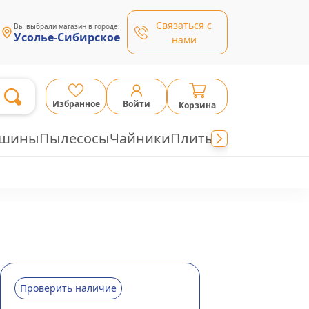
Связаться с
Вы выбрали магазин в городе:
Усолье-Сибирское
нами
Избранное
Войти
Корзина
ашины
Пылесосы
Чайники
Плиты
Проверить наличие