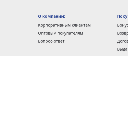
О компании:
Поку
Корпоративным клиентам
Бону
Оптовым покупателям
Возв
Вопрос-ответ
Дого
Выда
Доста
Как 
Наши
Обме
О га
Опла
Пода
Покуп
Поли