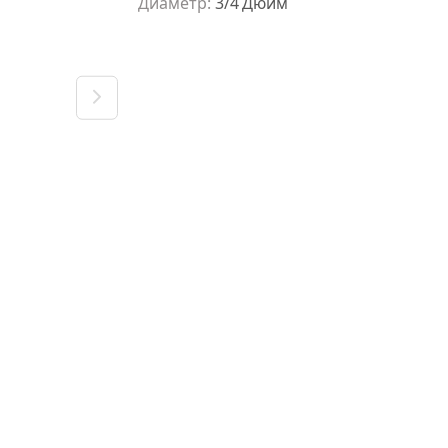
Диаметр
:
3/4
Дюйм