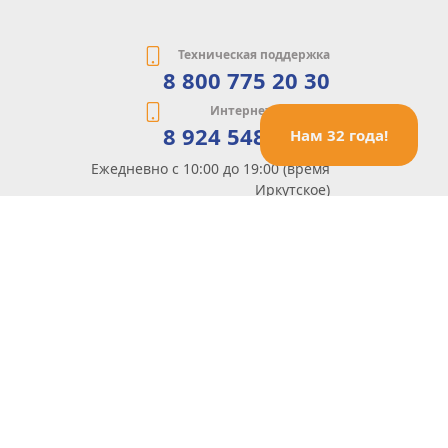
Техническая поддержка
8 800 775 20 30
Интернет-магазин
8 924 548 85 07
Нам 32 года!
Ежедневно с 10:00 до 19:00 (время
Иркутское)
Этот сайт защищен reCaptcha и Google
Политика конфиденциальности
и
Условия пользования
применяются
Политика Конфиденциальности