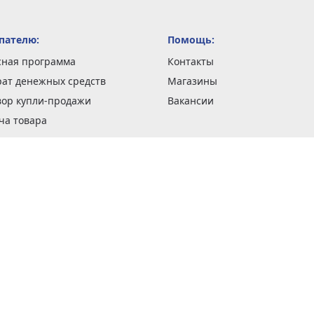
пателю:
Помощь:
сная программа
Контакты
рат денежных средств
Магазины
вор купли-продажи
Вакансии
ча товара
вка заказов
оформить заказ
 акции
н и возврат товара
рантии
та кредитов
рочные сертификаты
ка в кредит
тика конфиденциальности