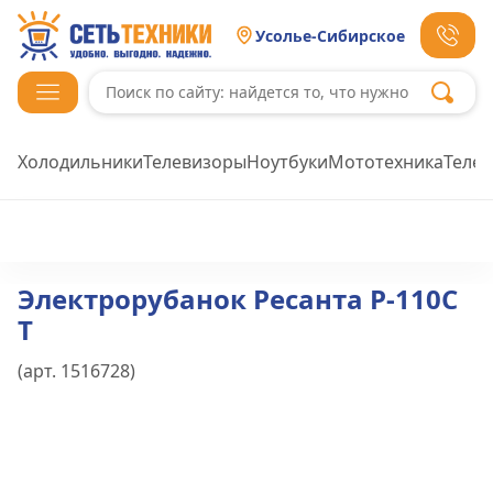
Усолье-Сибирское
Холодильники
Телевизоры
Ноутбуки
Мототехника
Теле
Электрорубанок Ресанта Р-110С
Т
(арт.
1516728
)