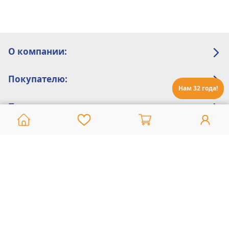
О компании:
Покупателю:
Нам 32 года!
Помощь:
Техническая поддержка
8 800 775 20 30
Интернет-магазин
8 924 548 85 07
Ежедневно с 10:00 до 19:00 (время Иркутское)
Этот сайт защищен reCaptcha и Google
Политика конфиденциальности
и
Условия пользования
применяются