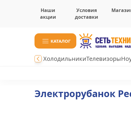
Наши
Условия
Магази
акции
доставки
КАТАЛОГ
Холодильники
Телевизоры
Но
Электрорубанок Рес