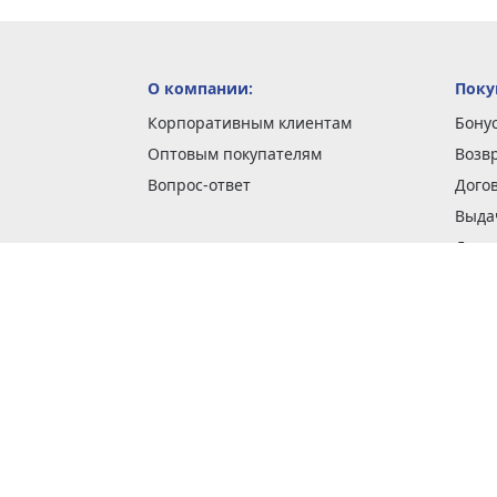
О компании:
Поку
Корпоративным клиентам
Бону
Оптовым покупателям
Возв
Вопрос-ответ
Дого
Выда
Доста
Как 
Наши
Обме
О га
Опла
Пода
Покуп
Поли