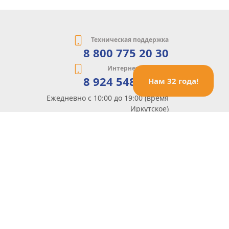
Техническая поддержка
8 800 775 20 30
Интернет-магазин
8 924 548 85 07
Нам 32 года!
Ежедневно с 10:00 до 19:00 (время
Иркутское)
Этот сайт защищен reCaptcha и Google
Политика конфиденциальности
и
Условия пользования
применяются
Политика Конфиденциальности