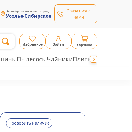
Связаться с
Вы выбрали магазин в городе:
Усолье-Сибирское
нами
Избранное
Войти
Корзина
ашины
Пылесосы
Чайники
Плиты
Проверить наличие