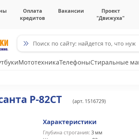
ны
Оплата
Вакансии
Проект
кредитов
"Движуха"
утбуки
Мототехника
Телефоны
Стиральные м
анта Р-82СТ
(арт.
1516729
)
Характеристики
Глубина строгания
:
3
мм