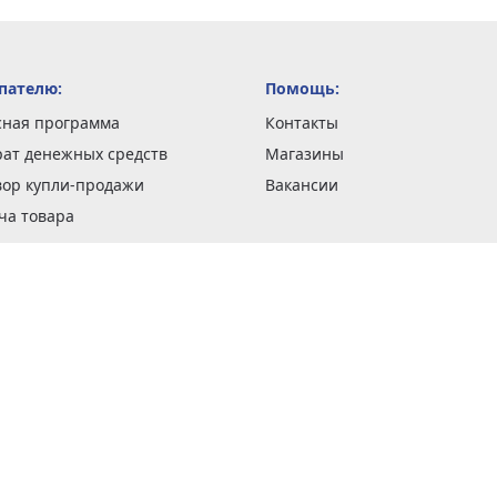
пателю:
Помощь:
сная программа
Контакты
рат денежных средств
Магазины
вор купли-продажи
Вакансии
ча товара
вка заказов
оформить заказ
 акции
н и возврат товара
рантии
та кредитов
рочные сертификаты
ка в кредит
тика конфиденциальности