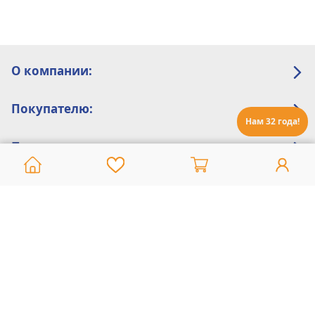
О компании:
Покупателю:
Нам 32 года!
Помощь:
Техническая поддержка
8 800 775 20 30
Интернет-магазин
8 924 548 85 07
Ежедневно с 10:00 до 19:00 (время Иркутское)
Этот сайт защищен reCaptcha и Google
Политика конфиденциальности
и
Условия пользования
применяются