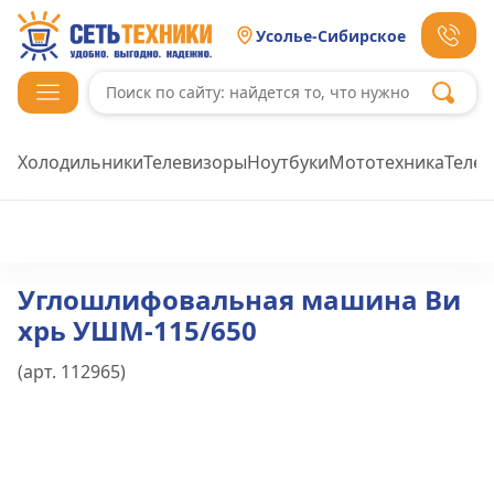
Усолье-Сибирское
Холодильники
Телевизоры
Ноутбуки
Мототехника
Теле
Углошлифовальная машина Ви
хрь УШМ-115/650
(арт.
112965
)