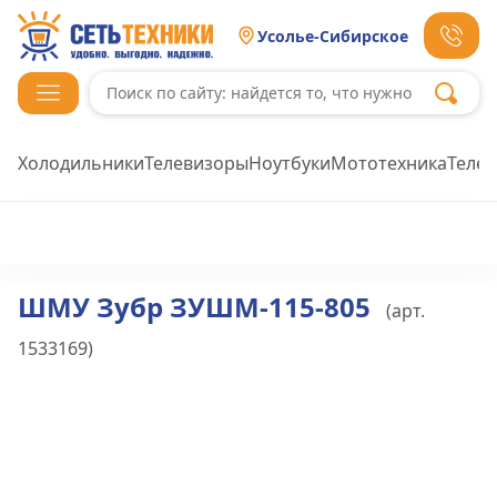
Усолье-Сибирское
Холодильники
Телевизоры
Ноутбуки
Мототехника
Теле
ШМУ Зубр ЗУШМ-115-805
(арт.
1533169
)