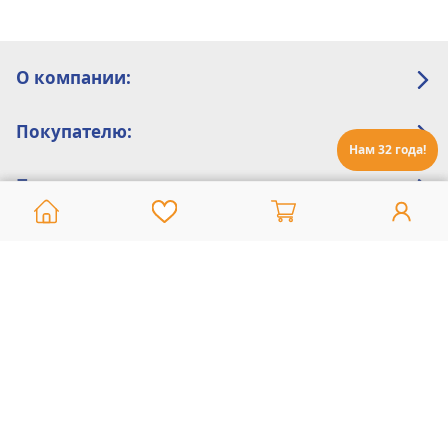
О компании:
Покупателю:
Нам 32 года!
Помощь:
Техническая поддержка
8 800 775 20 30
Интернет-магазин
8 924 548 85 07
Ежедневно с 10:00 до 19:00 (время Иркутское)
Этот сайт защищен reCaptcha и Google
Политика конфиденциальности
и
Условия пользования
применяются