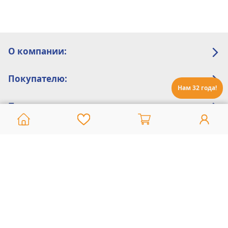
О компании:
Покупателю:
Нам 32 года!
Помощь:
Техническая поддержка
8 800 775 20 30
Интернет-магазин
8 924 548 85 07
Ежедневно с 10:00 до 19:00 (время Иркутское)
Этот сайт защищен reCaptcha и Google
Политика конфиденциальности
и
Условия пользования
применяются