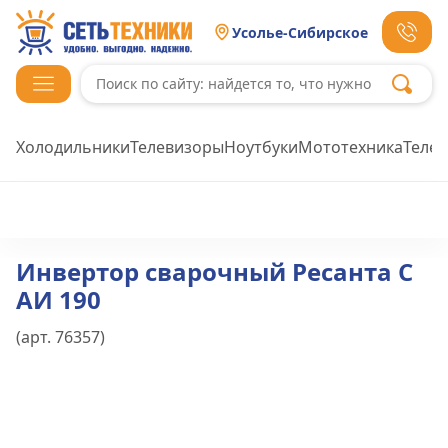
Усолье-Сибирское
Холодильники
Телевизоры
Ноутбуки
Мототехника
Теле
Инвертор сварочный Ресанта С
АИ 190
(арт.
76357
)