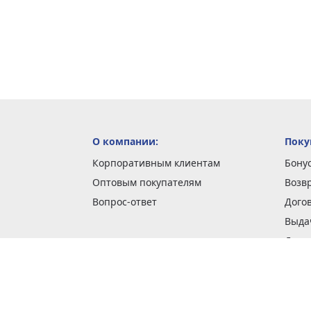
О компании:
Поку
Корпоративным клиентам
Бону
Оптовым покупателям
Возв
Вопрос-ответ
Дого
Выда
Доста
Как 
Наши
Обме