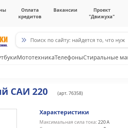
ны
Оплата
Вакансии
Проект
кредитов
"Движуха"
утбуки
Мототехника
Телефоны
Стиральные м
й САИ 220
(арт.
76358
)
Характеристики
Максимальная сила тока
:
220
A