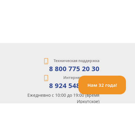
Техническая поддержка
8 800 775 20 30
Интернет-магазин
8 924 548 85 07
Нам 32 года!
Ежедневно с 10:00 до 19:00 (время
Иркутское)
Этот сайт защищен reCaptcha и Google
Политика конфиденциальности
и
Условия пользования
применяются