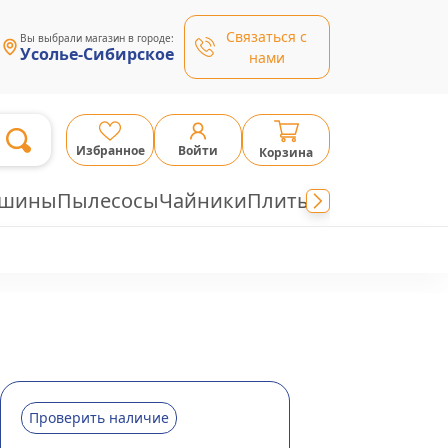
Связаться с
Вы выбрали магазин в городе:
Усолье-Сибирское
нами
Избранное
Войти
Корзина
ашины
Пылесосы
Чайники
Плиты
Проверить наличие