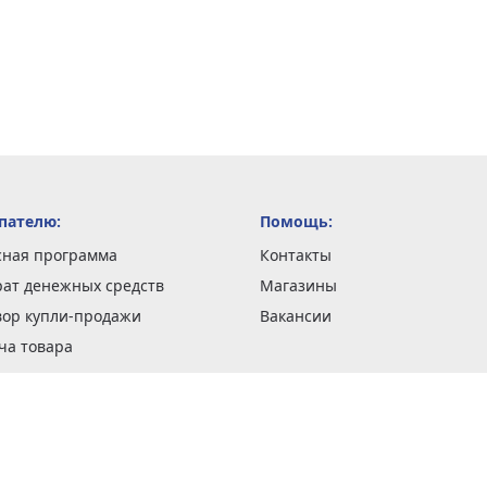
пателю:
Помощь:
сная программа
Контакты
рат денежных средств
Магазины
вор купли-продажи
Вакансии
ча товара
вка заказов
оформить заказ
 акции
н и возврат товара