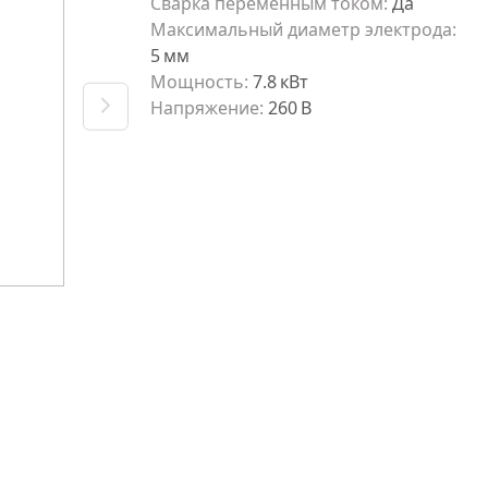
Сварка переменным током
:
Да
Максимальный диаметр электрода
:
5
мм
Мощность
:
7.8
кВт
Напряжение
:
260
В