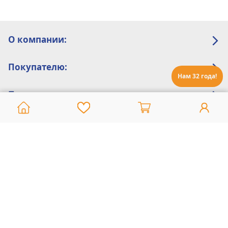
О компании:
Покупателю:
Нам 32 года!
Помощь:
Техническая поддержка
8 800 775 20 30
Интернет-магазин
8 924 548 85 07
Ежедневно с 10:00 до 19:00 (время Иркутское)
Этот сайт защищен reCaptcha и Google
Политика конфиденциальности
и
Условия пользования
применяются