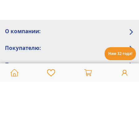
О компании:
Покупателю:
Нам 32 года!
Помощь:
Техническая поддержка
8 800 775 20 30
Интернет-магазин
8 924 548 85 07
Ежедневно с 10:00 до 19:00 (время Иркутское)
Этот сайт защищен reCaptcha и Google
Политика конфиденциальности
и
Условия пользования
применяются