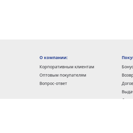
О компании:
Поку
Корпоративным клиентам
Бону
Оптовым покупателям
Возв
Вопрос-ответ
Дого
Выда
Доста
Как 
Наши
Обме