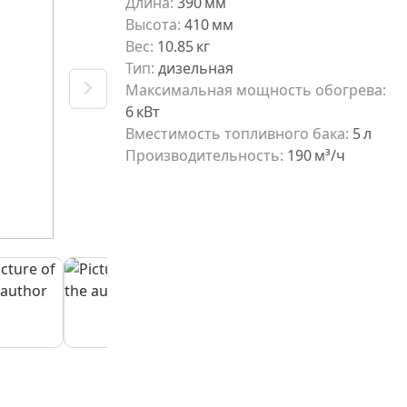
Длина
:
390
мм
Высота
:
410
мм
Вес
:
10.85
кг
Тип
:
дизельная
Максимальная мощность обогрева
:
6
кВт
Вместимость топливного бака
:
5
л
Производительность
:
190
м³/ч