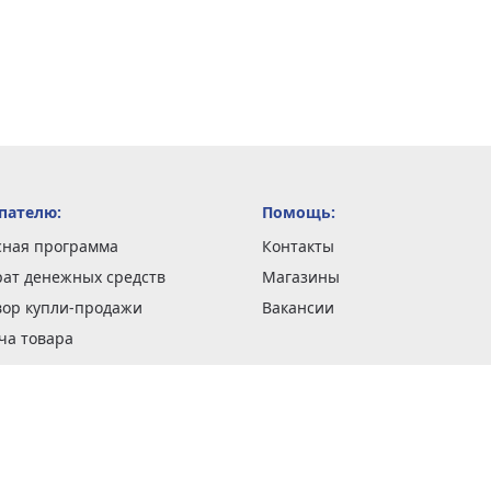
пателю:
Помощь:
сная программа
Контакты
рат денежных средств
Магазины
вор купли-продажи
Вакансии
ча товара
вка заказов
оформить заказ
 акции
н и возврат товара