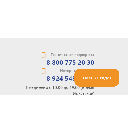
Техническая поддержка
8 800 775 20 30
Интернет-магазин
8 924 548 85 07
Нам 32 года!
Ежедневно с 10:00 до 19:00 (время
Иркутское)
Этот сайт защищен reCaptcha и Google
Политика конфиденциальности
и
Условия пользования
применяются