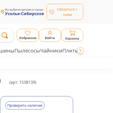
Связаться с
Вы выбрали магазин в городе:
Усолье-Сибирское
нами
Избранное
Войти
Корзина
ашины
Пылесосы
Чайники
Плиты
0
(арт.
1538139
)
Проверить наличие