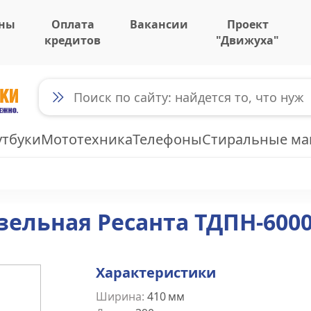
ны
Оплата
Вакансии
Проект
кредитов
"Движуха"
утбуки
Мототехника
Телефоны
Стиральные м
зельная Ресанта ТДПН-600
Характеристики
Ширина
:
410
мм