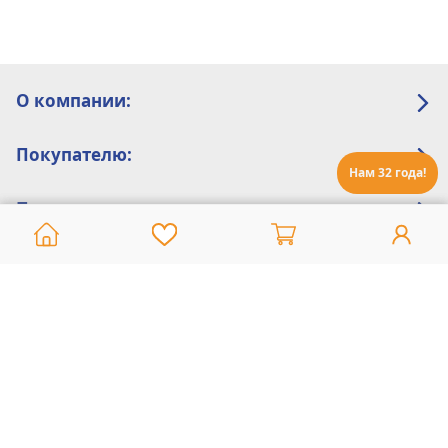
О компании:
Покупателю:
Нам 32 года!
Помощь:
Техническая поддержка
8 800 775 20 30
Интернет-магазин
8 924 548 85 07
Ежедневно с 10:00 до 19:00 (время Иркутское)
Этот сайт защищен reCaptcha и Google
Политика конфиденциальности
и
Условия пользования
применяются