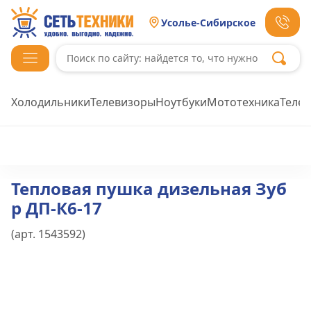
Усолье-Сибирское
Холодильники
Телевизоры
Ноутбуки
Мототехника
Теле
Тепловая пушка дизельная Зуб
р ДП-К6-17
(арт.
1543592
)