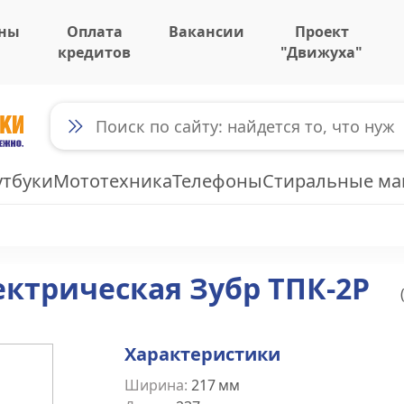
ны
Оплата
Вакансии
Проект
кредитов
"Движуха"
утбуки
Мототехника
Телефоны
Стиральные м
ектрическая Зубр ТПК-2Р
Характеристики
Ширина
:
217
мм