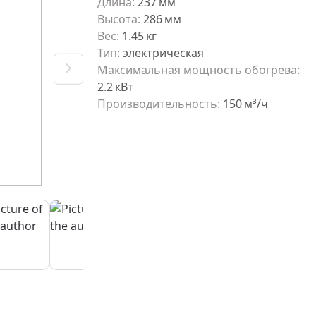
Длина
:
237
мм
Высота
:
286
мм
Вес
:
1.45
кг
Тип
:
электрическая
Максимальная мощность обогрева
:
2.2
кВт
Производительность
:
150
м³/ч