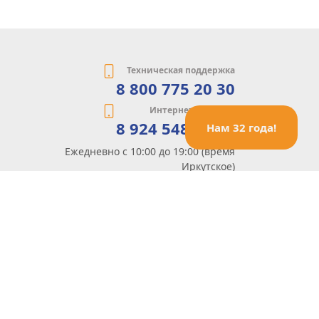
Техническая поддержка
8 800 775 20 30
Интернет-магазин
8 924 548 85 07
Нам 32 года!
Ежедневно с 10:00 до 19:00 (время
Иркутское)
Этот сайт защищен reCaptcha и Google
Политика конфиденциальности
и
Условия пользования
применяются
Политика Конфиденциальности