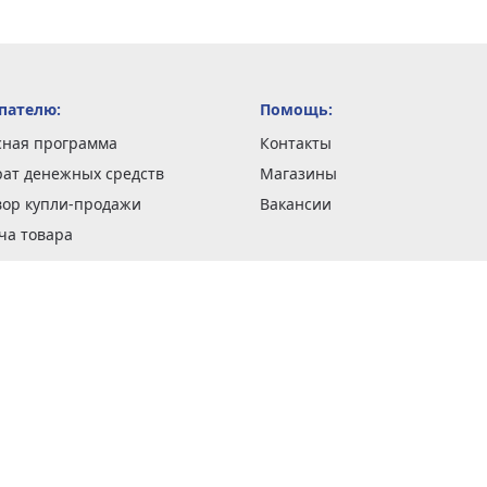
пателю:
Помощь:
сная программа
Контакты
рат денежных средств
Магазины
вор купли-продажи
Вакансии
ча товара
вка заказов
оформить заказ
 акции
н и возврат товара
рантии
та кредитов
рочные сертификаты
ка в кредит