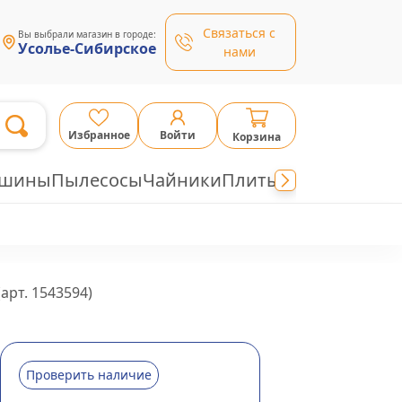
Связаться с
Вы выбрали магазин в городе:
Усолье-Сибирское
нами
Избранное
Войти
Корзина
ашины
Пылесосы
Чайники
Плиты
(арт.
1543594
)
Проверить наличие