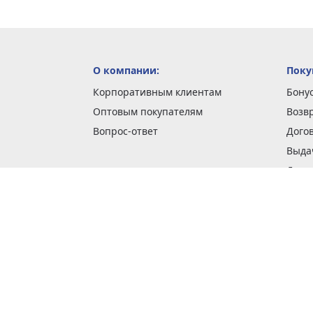
О компании:
Поку
Корпоративным клиентам
Бону
Оптовым покупателям
Возв
Вопрос-ответ
Дого
Выда
Доста
Как 
Наши
Обме
О га
Опла
Пода
Покуп