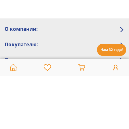
О компании:
Покупателю:
Нам 32 года!
Помощь:
Техническая поддержка
8 800 775 20 30
Интернет-магазин
8 924 548 85 07
Ежедневно с 10:00 до 19:00 (время Иркутское)
Этот сайт защищен reCaptcha и Google
Политика конфиденциальности
и
Условия пользования
применяются