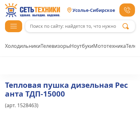
Усолье-Сибирское
Холодильники
Телевизоры
Ноутбуки
Мототехника
Теле
Тепловая пушка дизельная Рес
анта ТДП-15000
(арт.
1528463
)