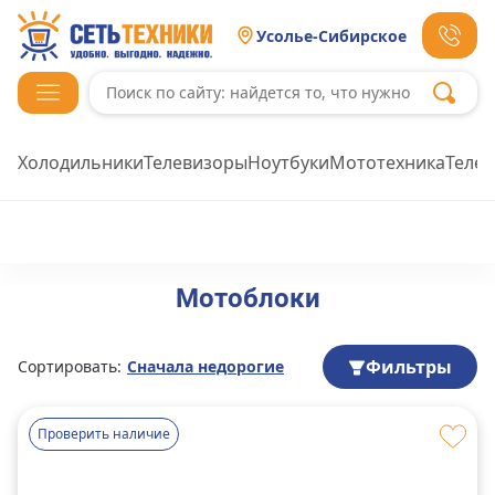
Усолье-Сибирское
Холодильники
Телевизоры
Ноутбуки
Мототехника
Теле
Мотоблоки
Фильтры
Сортировать:
Сначала недорогие
Проверить наличие