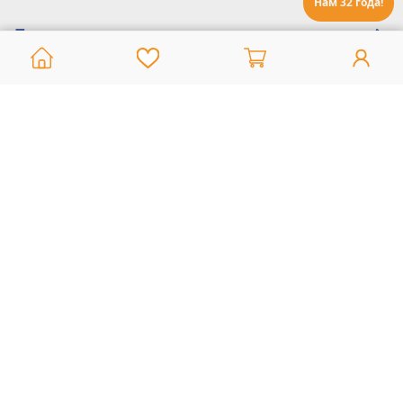
Нам 32 года!
Помощь:
Техническая поддержка
8 800 775 20 30
Интернет-магазин
8 924 548 85 07
Ежедневно с 10:00 до 19:00 (время Иркутское)
Этот сайт защищен reCaptcha и Google
Политика конфиденциальности
и
Условия пользования
применяются
Политика Конфиденциальности