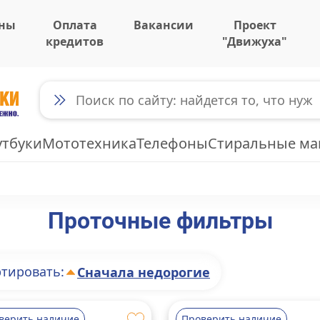
ны
Оплата
Вакансии
Проект
кредитов
"Движуха"
утбуки
Мототехника
Телефоны
Стиральные м
Проточные фильтры
тировать:
Сначала недорогие
верить наличие
Проверить наличие