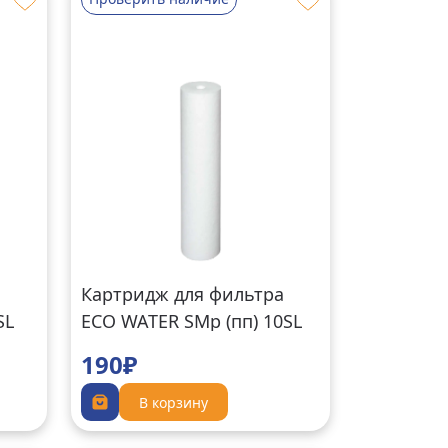
а
Картридж для фильтра
SL
ECO WATER SMp (пп) 10SL
10 мкм
190₽
В корзину