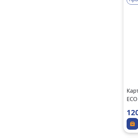
Кар
ECO
мкм
12