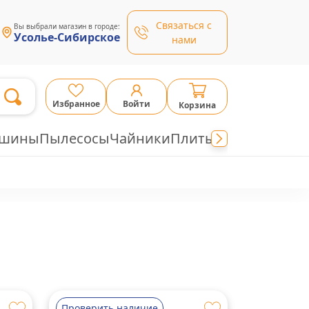
Связаться с
Вы выбрали магазин в городе:
Усолье-Сибирское
нами
Избранное
Войти
Корзина
ашины
Пылесосы
Чайники
Плиты
Проверить наличие