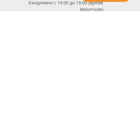
Ежедневно с 10:00 до 19:00 (время
Иркутское)
Этот сайт защищен reCaptcha и Google
Политика конфиденциальности
и
Условия пользования
применяются
Политика Конфиденциальности