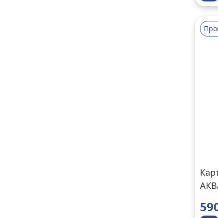
Про
Кар
АКВ
59