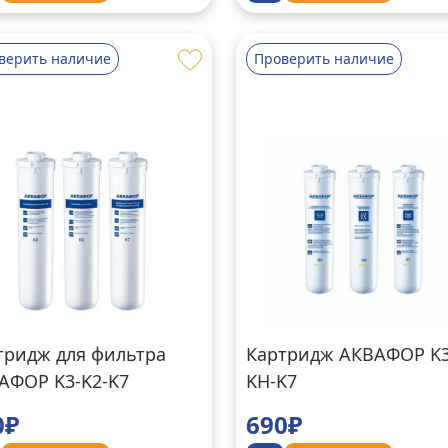
верить наличие
Проверить наличие
тридж для фильтра
Картридж АКВАФОР K3
АФОР K3-K2-K7
KH-K7
0₽
690₽