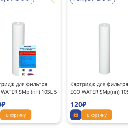
тридж для фильтра
Картридж для фильтр
 WATER SMp (пп) 10SL 5
ECO WATER SMp(пп) 10
20мкм
0₽
120₽
В корзину
В корзину