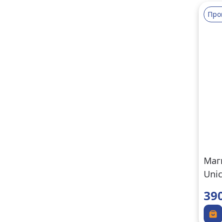
Про
Маг
Unic
39