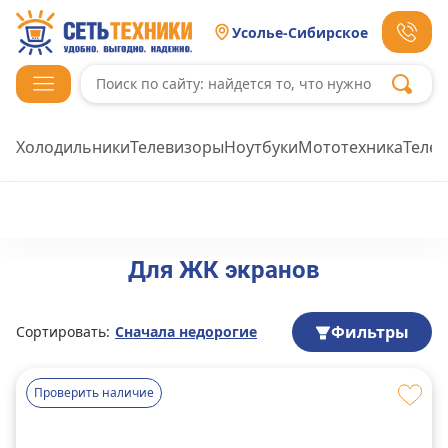
Усолье-Сибирское
Холодильники
Телевизоры
Ноутбуки
Мототехника
Теле
Для ЖК экранов
Фильтры
Сортировать:
Сначала недорогие
Проверить наличие