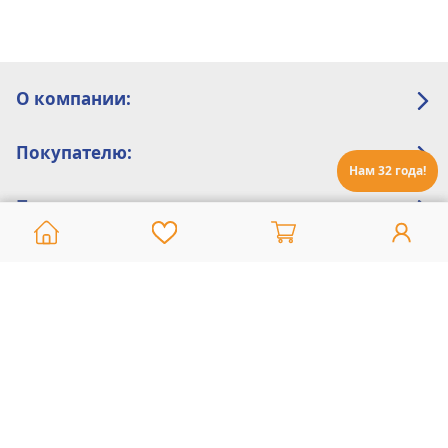
О компании:
Покупателю:
Нам 32 года!
Помощь:
Техническая поддержка
8 800 775 20 30
Интернет-магазин
8 924 548 85 07
Ежедневно с 10:00 до 19:00 (время Иркутское)
Этот сайт защищен reCaptcha и Google
Политика конфиденциальности
и
Условия пользования
применяются