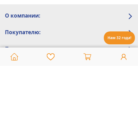
О компании:
Покупателю:
Нам 32 года!
Помощь:
Техническая поддержка
8 800 775 20 30
Интернет-магазин
8 924 548 85 07
Ежедневно с 10:00 до 19:00 (время Иркутское)
Этот сайт защищен reCaptcha и Google
Политика конфиденциальности
и
Условия пользования
применяются