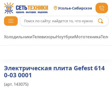
Усолье-Сибирское
Холодильники
Телевизоры
Ноутбуки
Мототехника
Теле
Электрическая плита Gefest 614
0-03 0001
(арт.
143075
)