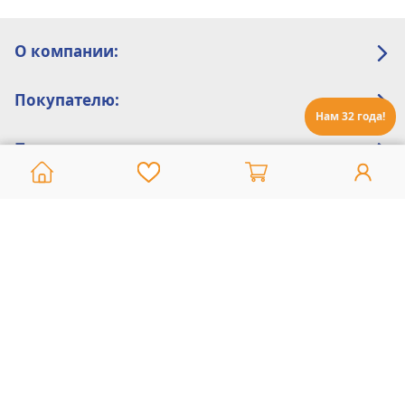
О компании:
Покупателю:
Нам 32 года!
Помощь:
Техническая поддержка
8 800 775 20 30
Интернет-магазин
8 924 548 85 07
Ежедневно с 10:00 до 19:00 (время Иркутское)
Этот сайт защищен reCaptcha и Google
Политика конфиденциальности
и
Условия пользования
применяются