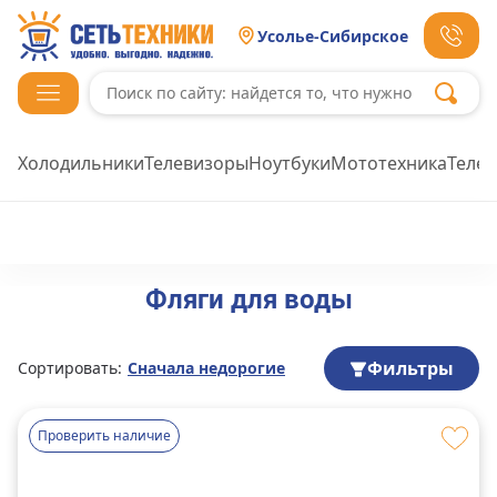
Усолье-Сибирское
Холодильники
Телевизоры
Ноутбуки
Мототехника
Теле
Фляги для воды
Фильтры
Сортировать:
Сначала недорогие
Проверить наличие