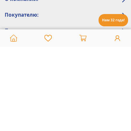
Покупателю:
Нам 32 года!
Помощь:
Техническая поддержка
8 800 775 20 30
Интернет-магазин
8 924 548 85 07
Ежедневно с 10:00 до 19:00 (время Иркутское)
Этот сайт защищен reCaptcha и Google
Политика конфиденциальности
и
Условия пользования
применяются
Политика Конфиденциальности