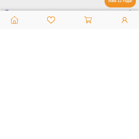
Нам 32 года!
Помощь:
Техническая поддержка
8 800 775 20 30
Интернет-магазин
8 924 548 85 07
Ежедневно с 10:00 до 19:00 (время Иркутское)
Этот сайт защищен reCaptcha и Google
Политика конфиденциальности
и
Условия пользования
применяются
Политика Конфиденциальности