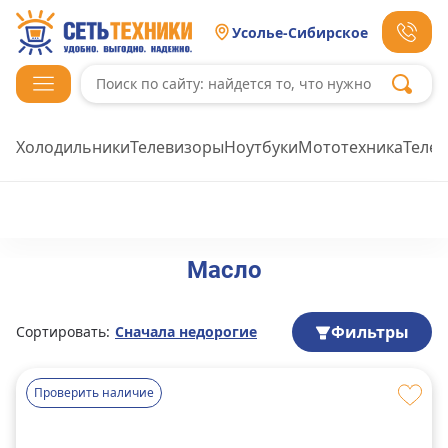
Усолье-Сибирское
Холодильники
Телевизоры
Ноутбуки
Мототехника
Теле
Масло
Фильтры
Сортировать:
Сначала недорогие
Проверить наличие