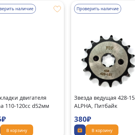
верить наличие
Проверить наличие
кладки двигателя
Звезда ведущая 428-15
ha 110-120cc d52мм
ALPHA, Питбайк
5₽
380₽
В корзину
В корзину