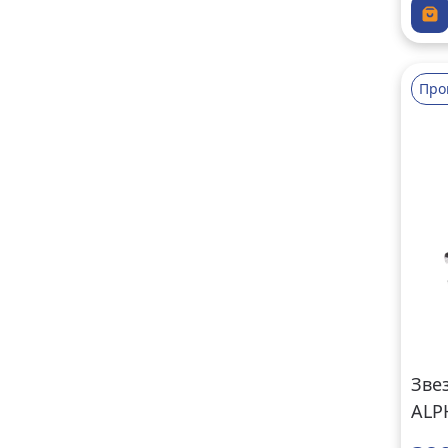
Про
Зве
ALP