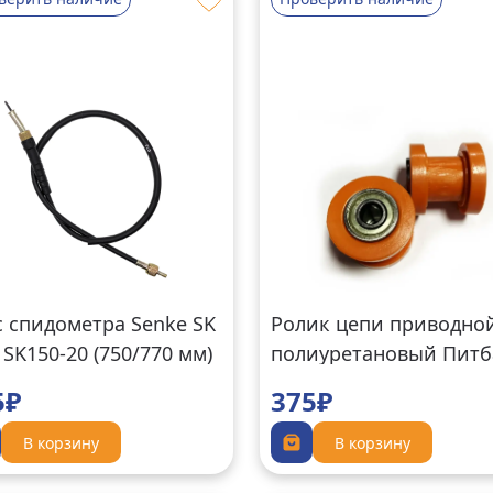
с спидометра Senke SK
Ролик цепи приводно
 SK150-20 (750/770 мм)
полиуретановый Питб
оранжевый
5₽
375₽
В корзину
В корзину