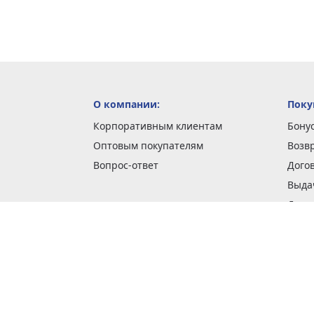
О компании:
Поку
Корпоративным клиентам
Бону
Оптовым покупателям
Возв
Вопрос-ответ
Дого
Выда
Доста
Как 
Наши
Обме
О га
Опла