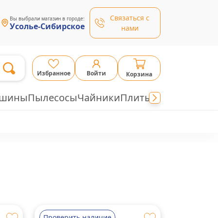
Связаться с
Вы выбрали магазин в городе:
Усолье-Сибирское
нами
Избранное
Войти
Корзина
ашины
Пылесосы
Чайники
Плиты
Проверить наличие