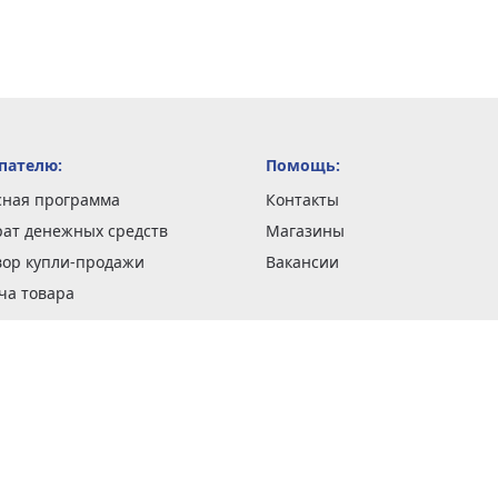
пателю:
Помощь:
сная программа
Контакты
рат денежных средств
Магазины
вор купли-продажи
Вакансии
ча товара
вка заказов
оформить заказ
 акции
н и возврат товара
рантии
та кредитов