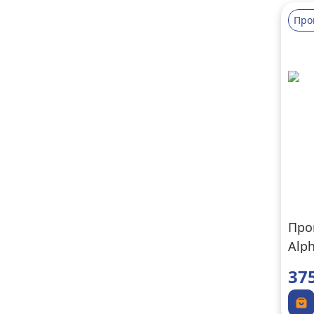
Про
Про
Alp
37