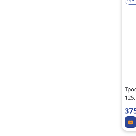
Тро
125,
37