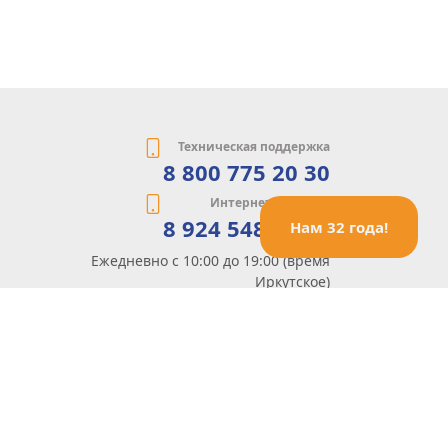
Техническая поддержка
8 800 775 20 30
Интернет-магазин
8 924 548 85 07
Нам 32 года!
Ежедневно с 10:00 до 19:00 (время
Иркутское)
Этот сайт защищен reCaptcha и Google
Политика конфиденциальности
и
Условия пользования
применяются
Политика Конфиденциальности