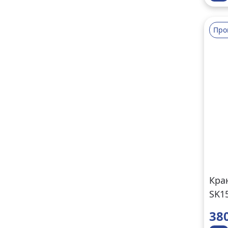
Про
Кра
SK1
38