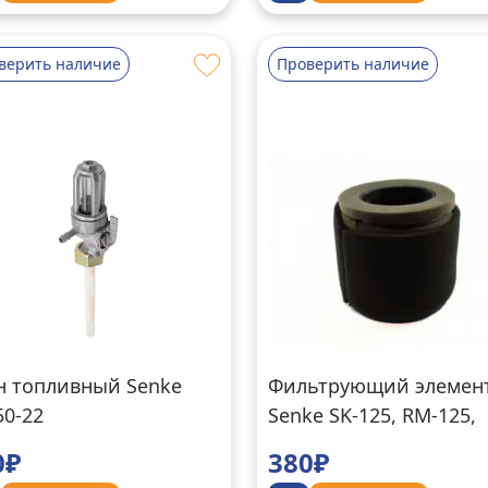
верить наличие
Проверить наличие
н топливный Senke
Фильтрующий элемен
50-22
Senke SK-125, RM-125,
SK150-20, SK200
0₽
380₽