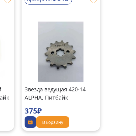
й
Звезда ведущая 420-14
айк
ALPHA, Питбайк
375₽
В корзину