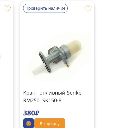
Проверить наличие
Кран топливный Senke
RM250, SK150-8
380₽
В корзину