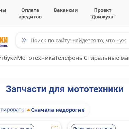
ны
Оплата
Вакансии
Проект
кредитов
"Движуха"
утбуки
Мототехника
Телефоны
Стиральные м
Запчасти для мототехники
тировать:
Сначала недорогие
верить наличие
Проверить наличие