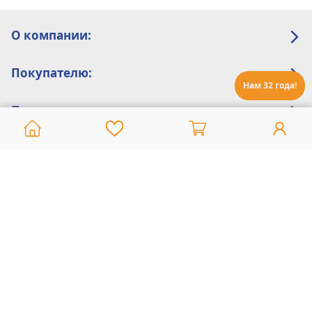
О компании:
Покупателю:
Нам 32 года!
Помощь:
Техническая поддержка
8 800 775 20 30
Интернет-магазин
8 924 548 85 07
Ежедневно с 10:00 до 19:00 (время Иркутское)
Этот сайт защищен reCaptcha и Google
Политика конфиденциальности
и
Условия пользования
применяются