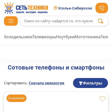
Усолье-Сибирское
Холодильники
Телевизоры
Ноутбуки
Мототехника
Теле
Сотовые телефоны и смартфоны
Фильтры
Сортировать:
Сначала недорогие
В наличии