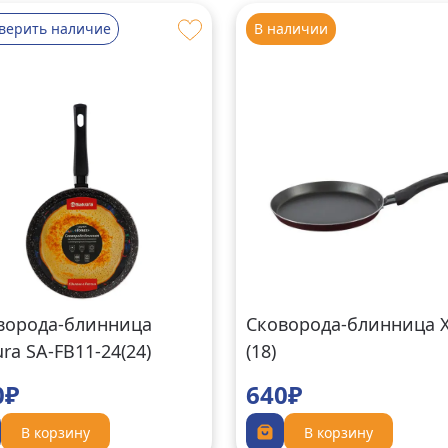
верить наличие
В наличии
ворода-блинница
Сковорода-блинница 
ra SA-FB11-24(24)
(18)
0₽
640₽
В корзину
В корзину