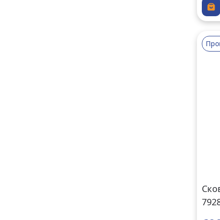
Про
Ско
7928