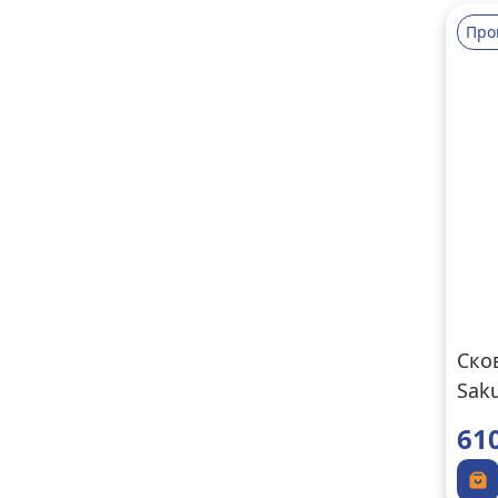
Про
Ско
Saku
61