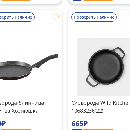
верить наличие
Проверить наличие
ворода-блинница
Сковорода Wild Kitche
итва Хозяюшка
10683236(22)
2204(22)
0₽
665₽