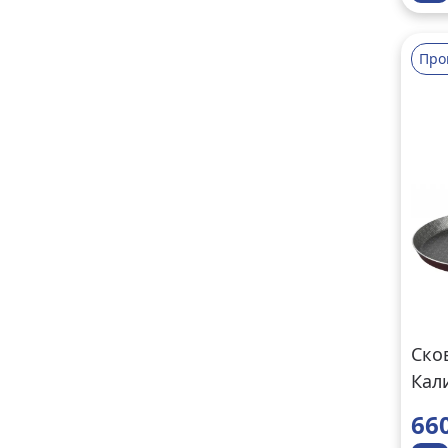
Про
Ско
Кал
6066
66