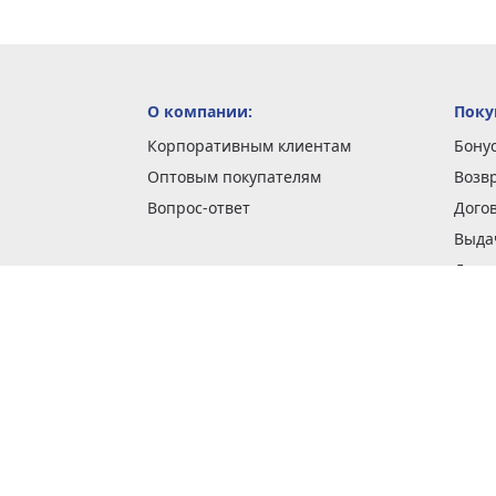
О компании:
Поку
Корпоративным клиентам
Бону
Оптовым покупателям
Возв
Вопрос-ответ
Дого
Выда
Доста
Как 
Наши
Обме
О га
Опла
Пода
Покуп