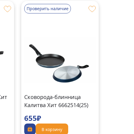
Проверить наличие
Хит
Сковорода-блинница
Калитва Хит 6662514(25)
655₽
В корзину