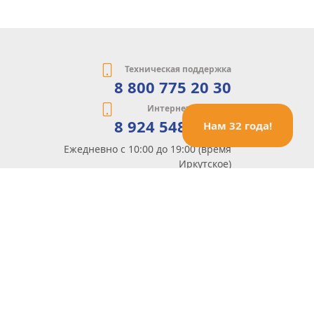
Техническая поддержка
8 800 775 20 30
Интернет-магазин
8 924 548 85 07
Нам 32 года!
Ежедневно с 10:00 до 19:00 (время
Иркутское)
Этот сайт защищен reCaptcha и Google
Политика конфиденциальности
и
Условия пользования
применяются
Политика Конфиденциальности