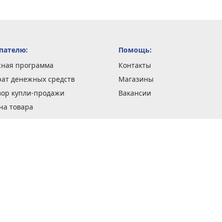
пателю:
Помощь:
сная программа
Контакты
рат денежных средств
Магазины
вор купли-продажи
Вакансии
ча товара
вка заказов
оформить заказ
 акции
н и возврат товара
рантии
та кредитов
рочные сертификаты
ка в кредит