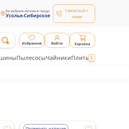
Связаться с
Вы выбрали магазин в городе:
Усолье-Сибирское
нами
Избранное
Войти
Корзина
ашины
Пылесосы
Чайники
Плиты
Проверить наличие