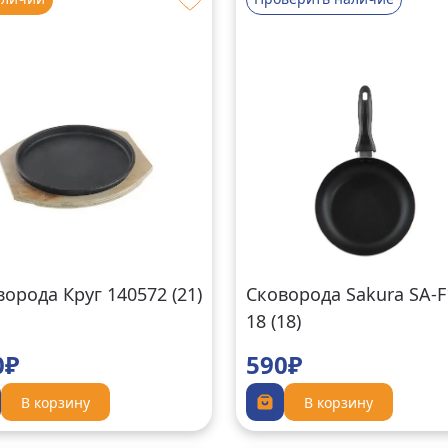
орода Круг 140572 (21)
Сковорода Sakura SA-F
18 (18)
0₽
590₽
В корзину
В корзину