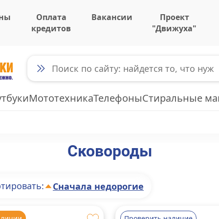
ны
Оплата
Вакансии
Проект
кредитов
"Движуха"
утбуки
Мототехника
Телефоны
Стиральные м
Сковороды
тировать:
Сначала недорогие
аличии
Проверить наличие