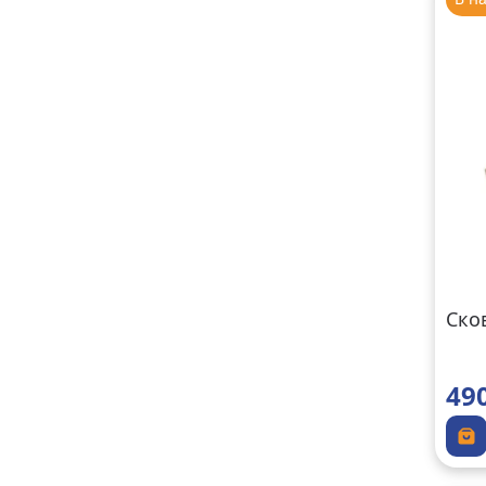
Сков
49