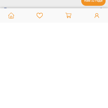
Нам 32 года!
Помощь:
Техническая поддержка
8 800 775 20 30
Интернет-магазин
8 924 548 85 07
Ежедневно с 10:00 до 19:00 (время Иркутское)
Этот сайт защищен reCaptcha и Google
Политика конфиденциальности
и
Условия пользования
применяются
Политика Конфиденциальности