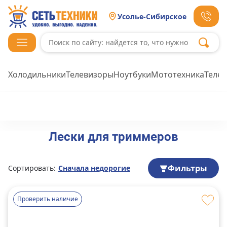
Усолье-Сибирское
Холодильники
Телевизоры
Ноутбуки
Мототехника
Теле
Лески для триммеров
Фильтры
Сортировать:
Сначала недорогие
Проверить наличие