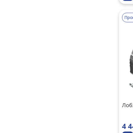
Про
Лоб
4 