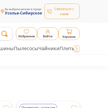
Связаться с
Вы выбрали магазин в городе:
Усолье-Сибирское
нами
Избранное
Войти
Корзина
ашины
Пылесосы
Чайники
Плиты
Проверить наличие