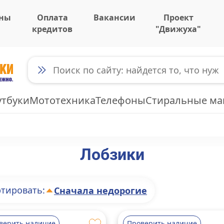
ны
Оплата
Вакансии
Проект
кредитов
"Движуха"
утбуки
Мототехника
Телефоны
Стиральные м
Лобзики
тировать:
Сначала недорогие
верить наличие
Проверить наличие