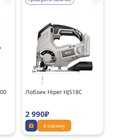
600
Лобзик Hiper HJS18C
2 990₽
В корзину