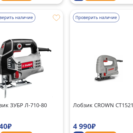
верить наличие
Проверить наличие
зик ЗУБР Л-710-80
Лобзик CROWN CT152
440₽
4 990₽