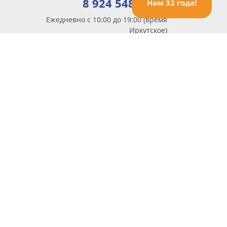
8 924 548 85 07
Нам 32 года!
Ежедневно с 10:00 до 19:00 (время
Иркутское)
Этот сайт защищен reCaptcha и Google
Политика конфиденциальности
и
Условия пользования
применяются
Политика Конфиденциальности