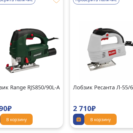
зик Range RJS850/90L-A
Лобзик Ресанта Л-55/
690₽
2 710₽
В корзину
В корзину