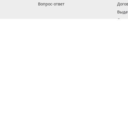
Вопрос-ответ
Дого
Выда
Доста
Как 
Наши
Обме
О га
Опла
Пода
Покуп
Поли
Сбор
Спос
Стат