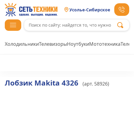
Усолье-Сибирское
Холодильники
Телевизоры
Ноутбуки
Мототехника
Теле
Лобзик Makita 4326
(арт.
58926
)