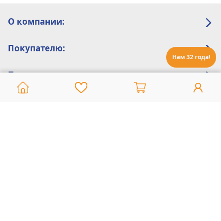
О компании:
Покупателю:
Нам 32 года!
Помощь:
Техническая поддержка
8 800 775 20 30
Интернет-магазин
8 924 548 85 07
Ежедневно с 10:00 до 19:00 (время Иркутское)
Этот сайт защищен reCaptcha и Google
Политика конфиденциальности
и
Условия пользования
применяются