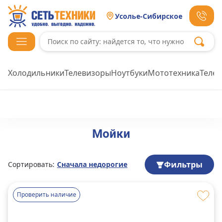
Усолье-Сибирское
Холодильники
Телевизоры
Ноутбуки
Мототехника
Теле
Мойки
Фильтры
Сортировать:
Сначала недорогие
Проверить наличие