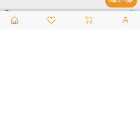
Нам 32 года!
Помощь:
Техническая поддержка
8 800 775 20 30
Интернет-магазин
8 924 548 85 07
Ежедневно с 10:00 до 19:00 (время Иркутское)
Этот сайт защищен reCaptcha и Google
Политика конфиденциальности
и
Условия пользования
применяются
Политика Конфиденциальности