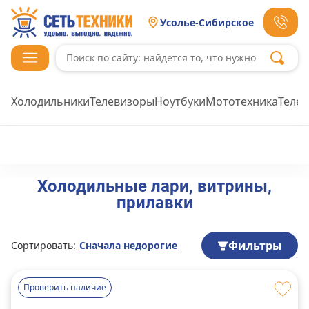
Усолье-Сибирское
Холодильники
Телевизоры
Ноутбуки
Мототехника
Теле
Холодильные лари, витрины,
прилавки
Фильтры
Сортировать:
Сначала недорогие
Проверить наличие