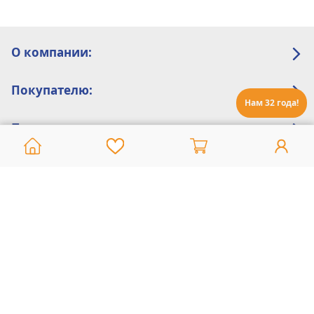
О компании:
Покупателю:
Нам 32 года!
Помощь:
Техническая поддержка
8 800 775 20 30
Интернет-магазин
8 924 548 85 07
Ежедневно с 10:00 до 19:00 (время Иркутское)
Этот сайт защищен reCaptcha и Google
Политика конфиденциальности
и
Условия пользования
применяются