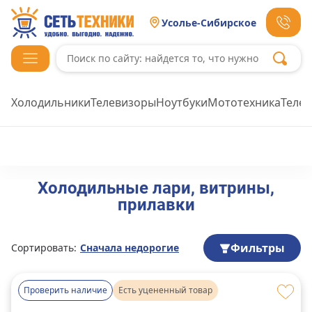
Усолье-Сибирское
Холодильники
Телевизоры
Ноутбуки
Мототехника
Теле
Холодильные лари, витрины,
прилавки
Фильтры
Сортировать:
Сначала недорогие
Проверить наличие
Есть уцененный товар