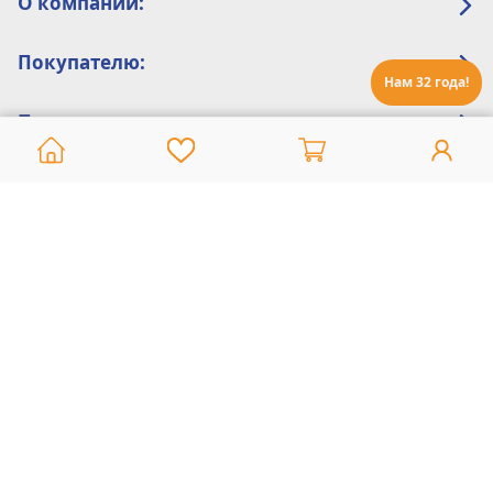
О компании:
Покупателю:
Нам 32 года!
Помощь:
Техническая поддержка
8 800 775 20 30
Интернет-магазин
8 924 548 85 07
Ежедневно с 10:00 до 19:00 (время Иркутское)
Этот сайт защищен reCaptcha и Google
Политика конфиденциальности
и
Условия пользования
применяются
Политика Конфиденциальности