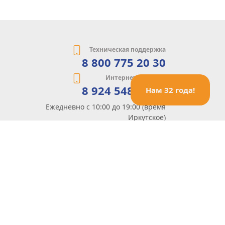
Техническая поддержка
8 800 775 20 30
Интернет-магазин
8 924 548 85 07
Нам 32 года!
Ежедневно с 10:00 до 19:00 (время
Иркутское)
Этот сайт защищен reCaptcha и Google
Политика конфиденциальности
и
Условия пользования
применяются
Политика Конфиденциальности