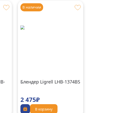
В наличии
B-
Блендер Ligrell LHB-1374BS
2 475₽
В корзину