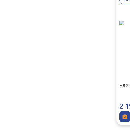
Блен
2 