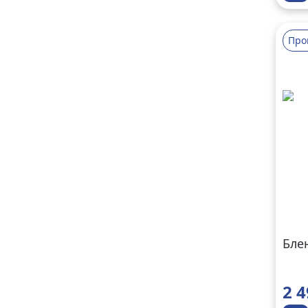
Про
Блен
2 