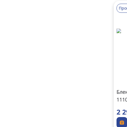
Про
Бле
111
2 