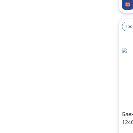
Про
Бле
124