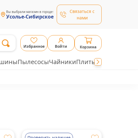
Связаться с
Вы выбрали магазин в городе:
Усолье-Сибирское
нами
Избранное
Войти
Корзина
ашины
Пылесосы
Чайники
Плиты
Проверить наличие