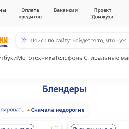
ны
Оплата
Вакансии
Проект
кредитов
"Движуха"
утбуки
Мототехника
Телефоны
Стиральные м
Блендеры
тировать:
Сначала недорогие
верить наличие
Проверить наличие