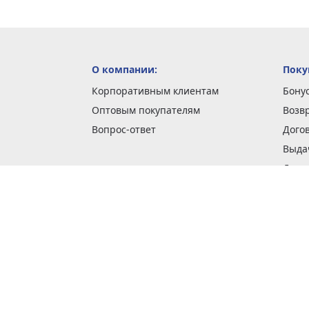
О компании:
Поку
Корпоративным клиентам
Бону
Оптовым покупателям
Возв
Вопрос-ответ
Дого
Выда
Доста
Как 
Наши
Обме
О га
Опла
Пода
Покуп