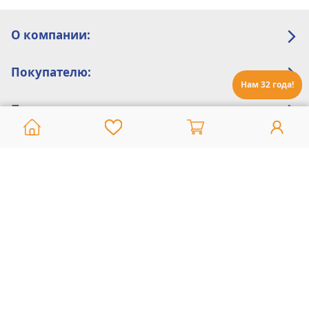
О компании:
Покупателю:
Нам 32 года!
Помощь:
Техническая поддержка
8 800 775 20 30
Интернет-магазин
8 924 548 85 07
Ежедневно с 10:00 до 19:00 (время Иркутское)
Этот сайт защищен reCaptcha и Google
Политика конфиденциальности
и
Условия пользования
применяются