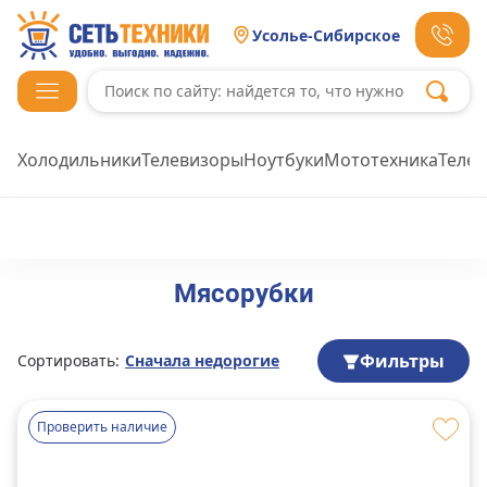
Усолье-Сибирское
Холодильники
Телевизоры
Ноутбуки
Мототехника
Теле
Мясорубки
Фильтры
Сортировать:
Сначала недорогие
Проверить наличие