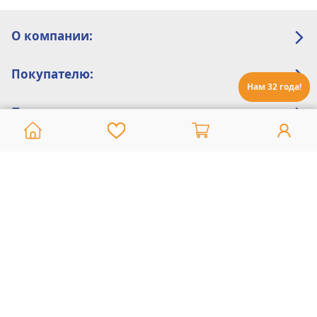
О компании:
Покупателю:
Нам 32 года!
Помощь:
Техническая поддержка
8 800 775 20 30
Интернет-магазин
8 924 548 85 07
Ежедневно с 10:00 до 19:00 (время Иркутское)
Этот сайт защищен reCaptcha и Google
Политика конфиденциальности
и
Условия пользования
применяются