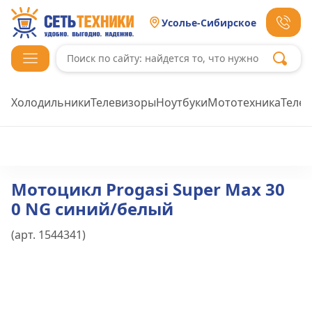
Усолье-Сибирское
Холодильники
Телевизоры
Ноутбуки
Мототехника
Теле
Мотоцикл Progasi Super Max 30
0 NG синий/белый
(арт.
1544341
)