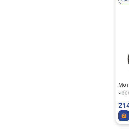
Мот
чер
21