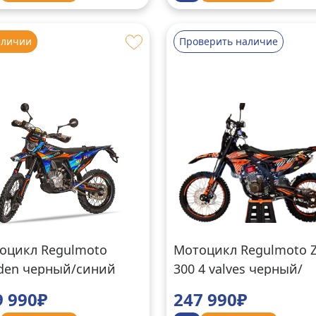
аличии
Проверить наличие
оцикл Regulmoto
Мотоцикл Regulmoto 
den черный/синий
300 4 valves черный/
оранжевый
9 990₽
247 990₽