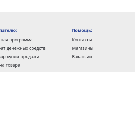
пателю:
Помощь:
сная программа
Контакты
рат денежных средств
Магазины
вор купли-продажи
Вакансии
ча товара
вка заказов
оформить заказ
 акции
н и возврат товара
рантии
та кредитов
рочные сертификаты
ка в кредит