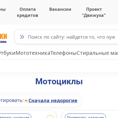
ны
Оплата
Вакансии
Проект
кредитов
"Движуха"
утбуки
Мототехника
Телефоны
Стиральные м
Мотоциклы
тировать:
Сначала недорогие
верить наличие
Проверить наличие