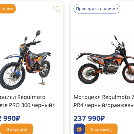
аличии
Проверить наличие
оцикл Regulmoto
Мотоцикл Regulmoto 
lete PRO 300 черный/
PR4 черный/оранжев
нжевый/синий
2 990₽
237 990₽
В корзину
В корзину