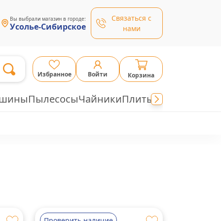
Связаться с
Вы выбрали магазин в городе:
Усолье-Сибирское
нами
Избранное
Войти
Корзина
ашины
Пылесосы
Чайники
Плиты
Проверить наличие