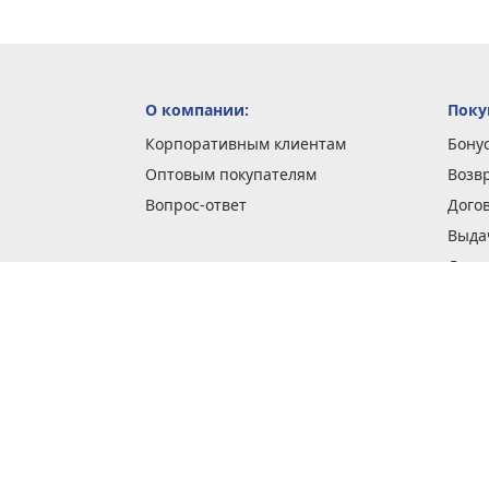
О компании:
Поку
Корпоративным клиентам
Бону
Оптовым покупателям
Возв
Вопрос-ответ
Дого
Выда
Доста
Как 
Наши
Обме
О га
Опла
Пода
Покуп