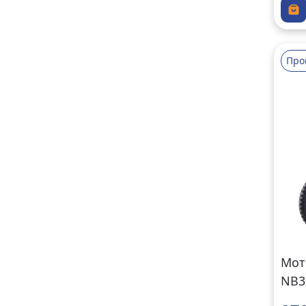
Про
Мот
NB3
кра