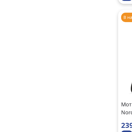
В н
Мот
Nor
23