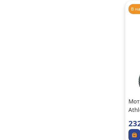
В н
Мот
Ath
ора
23