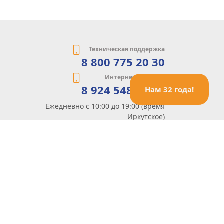
Техническая поддержка
8 800 775 20 30
Интернет-магазин
8 924 548 85 07
Нам 32 года!
Ежедневно с 10:00 до 19:00 (время
Иркутское)
Этот сайт защищен reCaptcha и Google
Политика конфиденциальности
и
Условия пользования
применяются
Политика Конфиденциальности