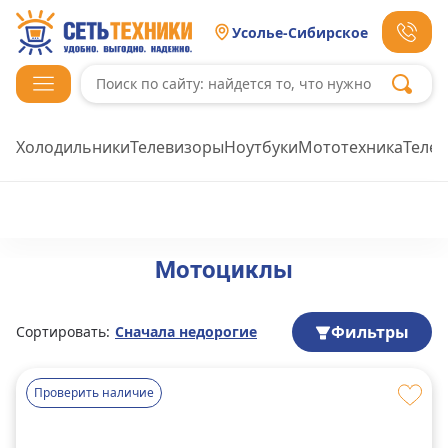
Усолье-Сибирское
Холодильники
Телевизоры
Ноутбуки
Мототехника
Теле
Мотоциклы
Фильтры
Сортировать:
Сначала недорогие
Проверить наличие