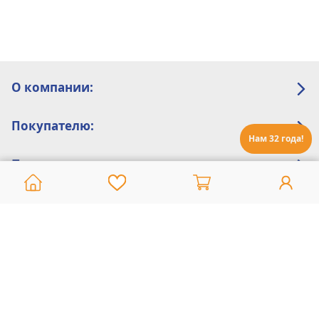
О компании:
Покупателю:
Нам 32 года!
Помощь:
Техническая поддержка
8 800 775 20 30
Интернет-магазин
8 924 548 85 07
Ежедневно с 10:00 до 19:00 (время Иркутское)
Этот сайт защищен reCaptcha и Google