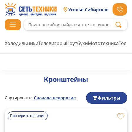
Усолье-Сибирское
Холодильники
Телевизоры
Ноутбуки
Мототехника
Теле
Кронштейны
Фильтры
Сортировать:
Сначала недорогие
Проверить наличие