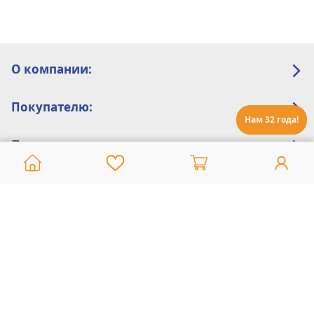
О компании:
Покупателю:
Нам 32 года!
Помощь:
Техническая поддержка
8 800 775 20 30
Интернет-магазин
8 924 548 85 07
Ежедневно с 10:00 до 19:00 (время Иркутское)
Этот сайт защищен reCaptcha и Google
Политика конфиденциальности
и
Условия пользования
применяются