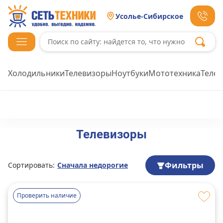
Усолье-Сибирское
Холодильники
Телевизоры
Ноутбуки
Мототехника
Теле
Телевизоры
Фильтры
Сортировать:
Сначала недорогие
Проверить наличие