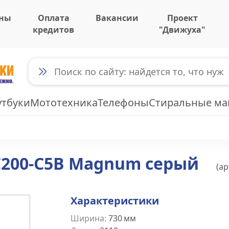
ны
Оплата
Вакансии
Проект
кредитов
"Движуха"
утбуки
Мототехника
Телефоны
Стиральные м
C200-C5B Magnum серый
(ар
Характеристики
Ширина
:
730
мм