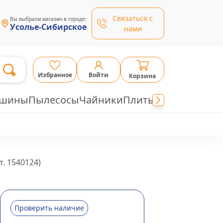
Связаться с
Вы выбрали магазин в городе:
Усолье-Сибирское
нами
Избранное
Войти
Корзина
ашины
Пылесосы
Чайники
Плиты
т.
1540124
)
Проверить наличие