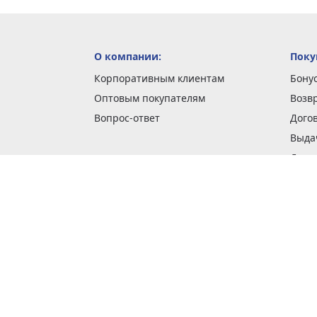
О компании:
Поку
Корпоративным клиентам
Бону
Оптовым покупателям
Возв
Вопрос-ответ
Дого
Выда
Доста
Как 
Наши
Обме
О га
Опла
Пода
Покуп
Поли