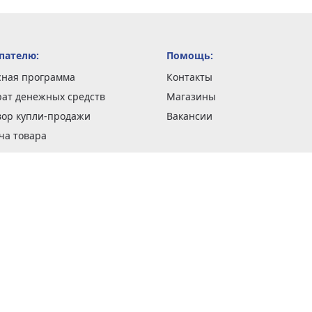
пателю:
Помощь:
сная программа
Контакты
рат денежных средств
Магазины
вор купли-продажи
Вакансии
ча товара
вка заказов
оформить заказ
 акции
н и возврат товара
рантии
та кредитов
рочные сертификаты
ка в кредит
тика конфиденциальности