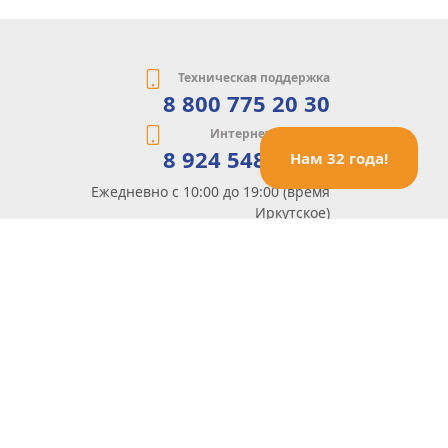
Техническая поддержка
8 800 775 20 30
Интернет-магазин
8 924 548 85 07
Нам 32 года!
Ежедневно с 10:00 до 19:00 (время
Иркутское)
Этот сайт защищен reCaptcha и Google
Политика конфиденциальности
и
Условия пользования
применяются
Политика Конфиденциальности