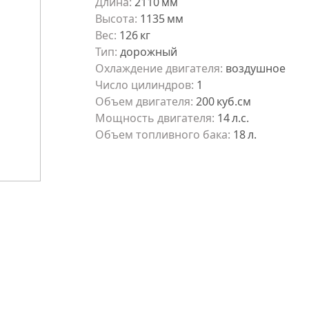
Длина
:
2110
мм
Высота
:
1135
мм
Вес
:
126
кг
Тип
:
дорожный
Охлаждение двигателя
:
воздушное
Число цилиндров
:
1
Объем двигателя
:
200
куб.см
Мощность двигателя
:
14
л.с.
Объем топливного бака
:
18
л.