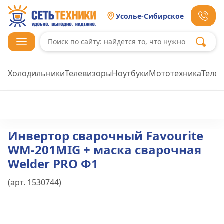
Усолье-Сибирское
Холодильники
Телевизоры
Ноутбуки
Мототехника
Теле
Инвертор сварочный Favourite
WM-201MIG + маска сварочная
Welder PRO Ф1
(арт.
1530744
)