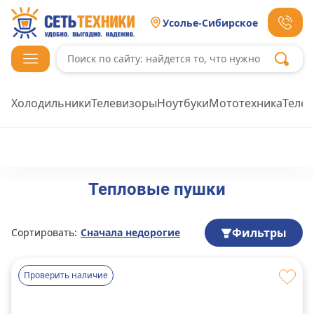
Усолье-Сибирское
Холодильники
Телевизоры
Ноутбуки
Мототехника
Теле
Тепловые пушки
Фильтры
Сортировать:
Сначала недорогие
Проверить наличие