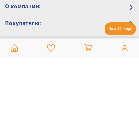
О компании:
Покупателю:
Нам 32 года!
Помощь:
Техническая поддержка
8 800 775 20 30
Интернет-магазин
8 924 548 85 07
Ежедневно с 10:00 до 19:00 (время Иркутское)
Этот сайт защищен reCaptcha и Google
Политика конфиденциальности
и
Условия пользования
применяются
Политика Конфиденциальности